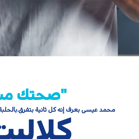
"صحتك مش لازم تستنى"
محمد عيسى بعرف إنه كل ثانية بتفرق.بالحلبة