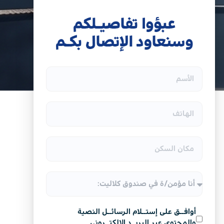
أوافــق على إستــلام الرسائــل النصية
والمحتوى عبر البريــد الإلكتــروني